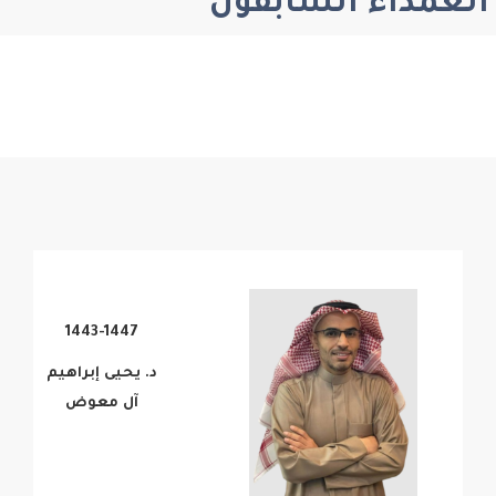
العمداء السابقون
1443-1447
د. يحيى إبراهيم
آل معوض