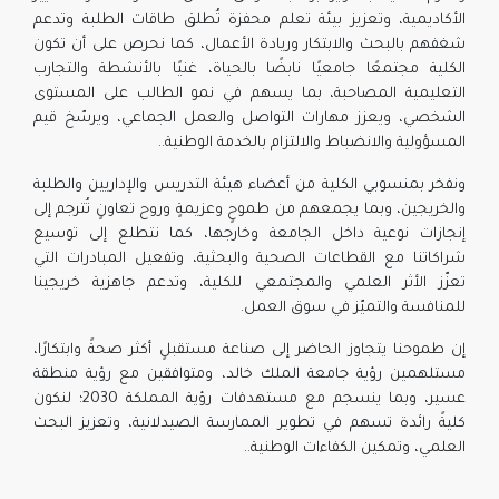
الأكاديمية، وتعزيز بيئة تعلم محفزة تُطلق طاقات الطلبة وتدعم
شغفهم بالبحث والابتكار وريادة الأعمال، كما نحرص على أن تكون
الكلية مجتمعًا جامعيًا نابضًا بالحياة، غنيًا بالأنشطة والتجارب
التعليمية المصاحبة، بما يسهم في نمو الطالب على المستوى
الشخصي، ويعزز مهارات التواصل والعمل الجماعي، ويرسّخ قيم
المسؤولية والانضباط والالتزام بالخدمة الوطنية.
.
ونفخر بمنسوبي الكلية من أعضاء هيئة التدريس والإداريين والطلبة
والخريجين، وبما يجمعهم من طموحٍ وعزيمةٍ وروح تعاونٍ تُترجم إلى
إنجازات نوعية داخل الجامعة وخارجها، كما نتطلع إلى توسيع
شراكاتنا مع القطاعات الصحية والبحثية، وتفعيل المبادرات التي
تعزّز الأثر العلمي والمجتمعي للكلية، وتدعم جاهزية خريجينا
للمنافسة والتميّز في سوق العمل.
إن طموحنا يتجاوز الحاضر إلى صناعة مستقبلٍ أكثر صحةً وابتكارًا،
مستلهمين رؤية جامعة الملك خالد، ومتوافقين مع رؤية منطقة
عسير، وبما ينسجم مع مستهدفات رؤية المملكة 2030؛ لنكون
كليةً رائدة تسهم في تطوير الممارسة الصيدلانية، وتعزيز البحث
العلمي، وتمكين الكفاءات الوطنية.
.