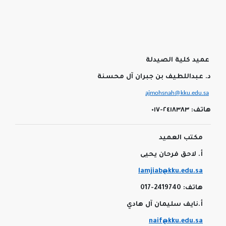
عميد كلية الصيدلة
د. عبداللطيف بن جبران آل محسنة
ajmohsnah@kku.edu.sa
هاتف: ٢٤١٨٣٨٣-٠١٧
مكتب العميد
أ
.
لاحق فرحان يحيى
lamjiab@kku.edu.sa
هاتف: 2419740-017
أ.نايف سليمان آل هادي
naif@kku.edu.sa