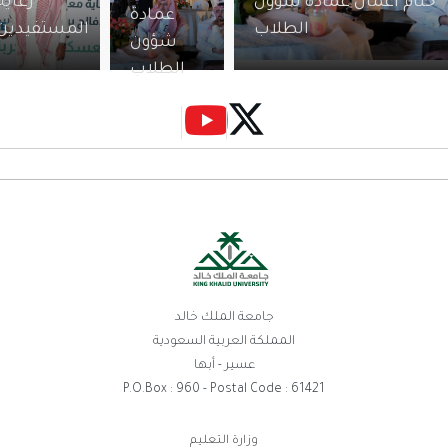
ام أعمال عمادة شؤون
رعاية
عمادة
الطلاب
المستفيدين
شؤون
الطلاب
جامعة الملك خالد
المملكة العربية السعودية
عسير - أبها
P.O.Box : 960 - Postal Code : 61421
وزارة التعليم