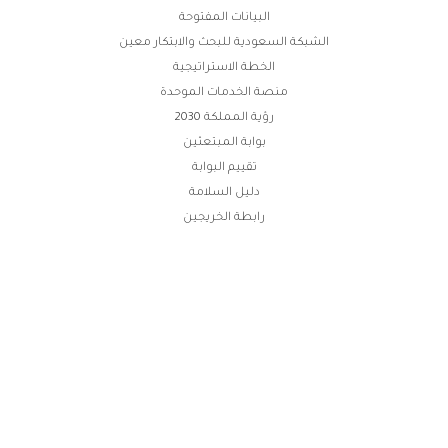
وابط
البيانات المفتوحة
لفوتر
الشبكة السعودية للبحث والابتكار معين
الخطة الاستراتيجية
منصة الخدمات الموحدة
رؤية المملكة 2030
بوابة المبتعثين
تقييم البوابة
دليل السلامة
رابطة الخريجين