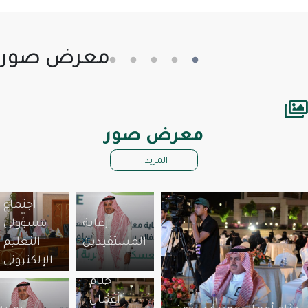
معرض صور
معرض صور
المزيد..
اجتماع
رعاية
مسؤولي
المستفيدين
التعليم
الإلكتروني
ختام
أعمال