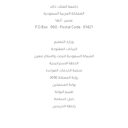
جامعة الملك خالد
المملكة العربية السعودية
عسير - أبها
P.O.Box : 960 - Postal Code : 61421
روابط
وزارة التعليم
البيانات المفتوحة
الفوتر
الشبكة السعودية للبحث والابتكار معين
الخطة الاستراتيجية
منصة الخدمات الموحدة
رؤية المملكة 2030
بوابة المبتعثين
تقييم البوابة
دليل السلامة
رابطة الخريجين