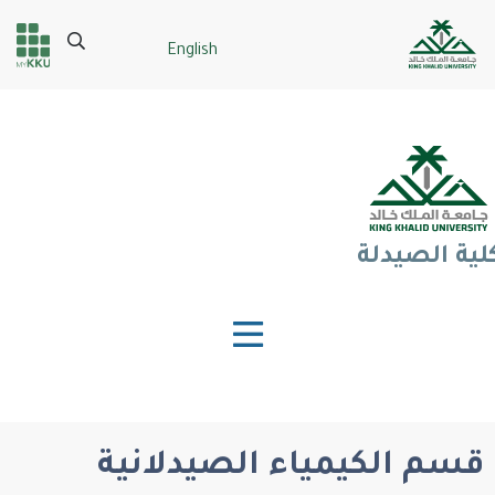
تجاوز
إلى
Search
English
Header
Main Menu
المحتوى
الرئيسي
services
لية الصيدلة
قسم الكيمياء الصيدلانية