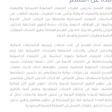
نبذة عن القسم
يقوم القسم بتدريس مقررات الكيمياء العضوية الصيدلية والكيمياء
التحليلية والكيمياء الدوائية، وتُعنى هذه المقررات بتعريف الطلاب على
أساسيات الكيمياء الصيدلانية والعلاقة بين التركيب البنائي للأدوية
وتأثيرها على الوظائف الحيوية، وكذلك دراسة الطرق المختلفة للتحليل
النوعي والكمي للأدوية. كما يولي القسم اهتماماً بطرق اكتشاف العقارات
الطبية ونظريات تصميم وتهديف الدواء
.
تُصنف أبحاث القسم إلى ثلاث مجالات رئيسية، الاكتشافات الدوائية،
والتحليل الدوائي، والأبحاث المتعلقة بالمنتجات الطبيعية، كما ترتكز
أبحاث الكيمياء الدوائية بصورة أساسية على الكيمياء الحاسوبية
واستخداماتها في اكتشاف الأدوية من خلال دعمها لعمليات تشييد
المركبات العضوية الصغيرة، ويمكن تطويعها كذلك لإجراء عمليات
المسح للتعرف على مركبات دوائية محتملة ومن ثم تحسين خصائصها
الدوائية لاستهداف بعض الأمراض. أما أبحاث التحليل الدوائي فتتضمن
على تطوير الطرق التحليلية للأدوية وكذلك تطوير طرق أكثر فعالية
للكشف عنها في مختلف العينات البيولوجية، وتهتم أيضا بالطرق
المختلفة للجودة والرقابة النوعية في تحليل الأدوية واختبارات تحلل أو
ثباتية المادة الدوائية، كما يتم المشاركة في تطوير مفاهيم وطرق تحليل
جديدة لتحليل مكونات العسل في المملكة العربية السعودية
.