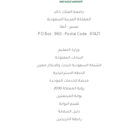
جامعة الملك خالد
المملكة العربية السعودية
عسير - أبها
P.O.Box : 960 - Postal Code : 61421
وابط
وزارة التعليم
البيانات المفتوحة
لفوتر
الشبكة السعودية للبحث والابتكار معين
الخطة الاستراتيجية
منصة الخدمات الموحدة
رؤية المملكة 2030
بوابة المبتعثين
تقييم البوابة
دليل السلامة
رابطة الخريجين