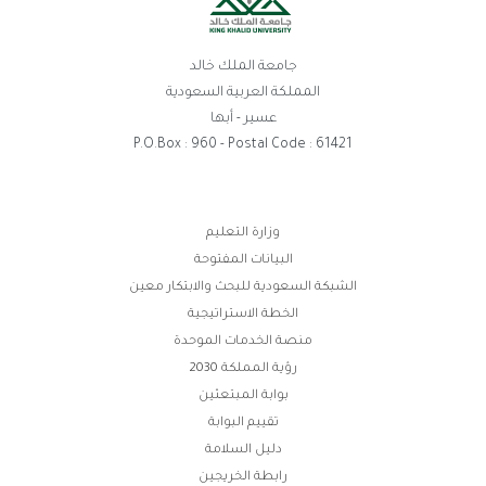
جامعة الملك خالد
المملكة العربية السعودية
عسير - أبها
P.O.Box : 960 - Postal Code : 61421
روابط
وزارة التعليم
البيانات المفتوحة
الفوتر
الشبكة السعودية للبحث والابتكار معين
الخطة الاستراتيجية
منصة الخدمات الموحدة
رؤية المملكة 2030
بوابة المبتعثين
تقييم البوابة
دليل السلامة
رابطة الخريجين