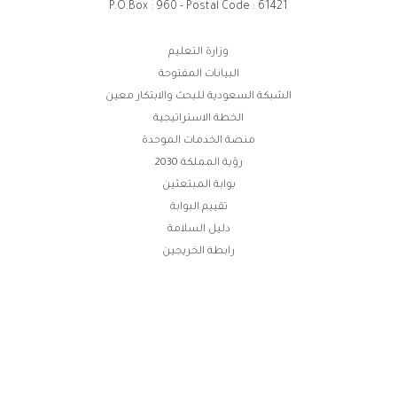
P.O.Box : 960 - Postal Code : 61421
وابط
وزارة التعليم
البيانات المفتوحة
لفوتر
الشبكة السعودية للبحث والابتكار معين
الخطة الاستراتيجية
منصة الخدمات الموحدة
رؤية المملكة 2030
بوابة المبتعثين
تقييم البوابة
دليل السلامة
رابطة الخريجين