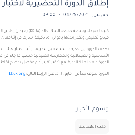
إطلاق الدورة التحضيرية لاختبار هيئة
خميس, 04/29/2021 - 09:00
فيديو تعليمي وتقدر مدتها بحوالي ٤٥٠٠ دقيقة. شارك في إنتاجها ٢٨ عضو من الخبراء في مجال الصيدلة.
تهدف الدورة إلى تعريف المتقدمين بطريقة وألية اختبار هيئة ال
الأساسية والصيدلانية والممارسة الصيدلية حسب ما جاء في منه
الدورة وبعد نهاية الدورة، مع توفير تقرير أداء مفصل يوضح نقا
الدورة سوف تبدأ في ١ مايو ٢٠٢٠م، على الرابط التالي:
kkux.org
وسوم الأخبار
كلية الهندسة